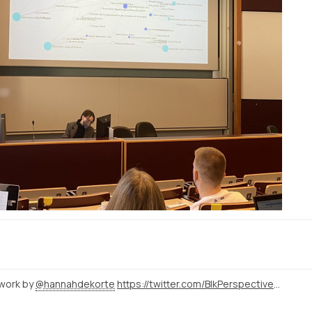
 work by
@hannahdekorte
https://twitter.com/BlkPerspectives/status/1455842112948297740