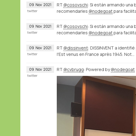
RT
@cosovschi
: Si están armando una 
09
Nov
2021
recomendarles
@nodegoat
para facilit
twitter
RT
@cosovschi
: Si están armando una 
09
Nov
2021
recomendarles
@nodegoat
para facilit
twitter
RT
@dissinvent
: DISSINVENT a identifi
09
Nov
2021
l'Est venus en France après 1945. Not…
twitter
RT
@cvbrugg
: Powered by
@nodegoat
09
Nov
2021
twitter