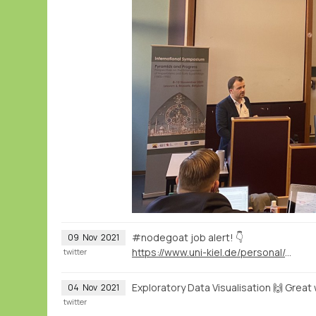
#nodegoat job alert! 👇
09
Nov
2021
https://www.uni-kiel.de/personal/de/stellen/extern/wiss/wissenschaftliche-r-mitarbeiter-in-am-historischen-seminar-befristet-7
twitter
Exploratory Data Visualisation 🙌 Great
04
Nov
2021
twitter