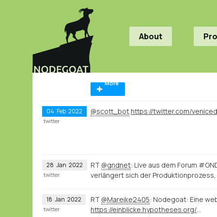
About
Pr
More
@scott_bot
04
Feb
2022
twitter
RT
@gndnet
: Live aus dem Forum #GN
28
Jan
2022
verlängert sich der Produktionprozess,
twitter
RT
@Mareike2405
: Nodegoat: Eine we
18
Jan
2022
https://einblicke.hypotheses.org/511
twitter