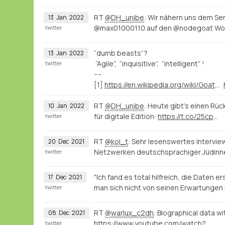
RT
@DH_unibe
: Wir nähern uns dem S
13
Jan
2022
@max01000110 auf den @nodegoat Wo
twitter
“dumb beasts”?
13
Jan
2022
“Agile”, “inquisitive”, “intelligent” ¹
twitter
----
[1]
https://en.wikipedia.org/wiki/Goat#Behavior
RT
@DH_unibe
: Heute gibt’s einen Rü
10
Jan
2022
für digitale Edition:
https://t.co/25cp
…
twitter
RT
@kol_t
: Sehr lesenswertes Interview 
20
Dec
2021
Netzwerken deutschsprachiger Jüdinn
twitter
"Ich fand es total hilfreich, die Date
17
Dec
2021
man sich nicht von seinen Erwartungen l
twitter
RT
@warlux_c2dh
: Biographical data w
08
Dec
2021
https://www.youtube.com/watch?v=jPsyP-Y4jeY
twitter