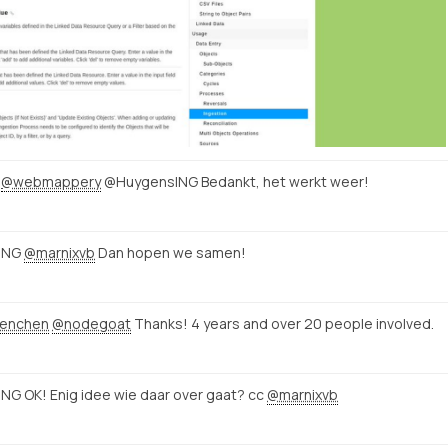
@webmappery
@HuygensING Bedankt, het werkt weer!
ING
@marnixvb
Dan hopen we samen!
enchen
@nodegoat
Thanks! 4 years and over 20 people involved.
G OK! Enig idee wie daar over gaat? cc
@marnixvb