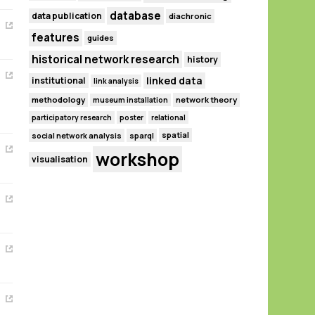
database
data publication
diachronic
features
guides
historical network research
history
linked data
institutional
link analysis
methodology
network theory
museum installation
participatory research
poster
relational
spatial
social network analysis
sparql
workshop
visualisation