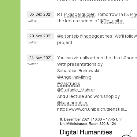
RT
@kaspargubler
: Tomorrow 14.15:
@n
05
Dec
2021
the lecture series of
@DH_unibe
.…
twitter
@eltonteb
@nodegoat
Yes! We'll foll
29
Nov
2021
project.
twitter
You can virtually attend the third #no
24
Nov
2021
With presentations by
twitter
Sebastian Borkowski
@AngelinaMinnig
@zastrugis
@Stefanie_Mahrer
And a lecture and workshop by
@kaspargubler
https://www.dh.unibe.ch/dienstleistungen/nodegoat_go/nodegoat_day/index_ger.html