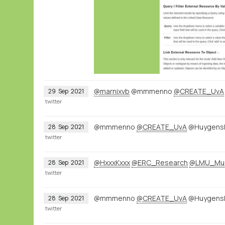
@marnixvb
@mmmenno
@CREATE_UvA
29
Sep
2021
twitter
@mmmenno
@CREATE_UvA
@Huygens
28
Sep
2021
twitter
@HxxxKxxx
@ERC_Research
@LMU_Mu
28
Sep
2021
twitter
@mmmenno
@CREATE_UvA
@HuygensIN
28
Sep
2021
twitter