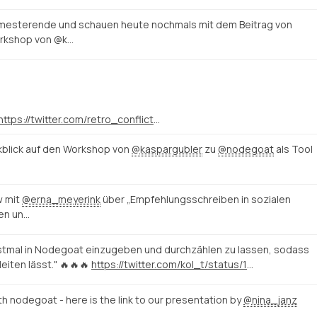
emesterende und schauen heute nochmals mit dem Beitrag von
rkshop von @k…
https://twitter.com/retro_conflicts/status/1481261511536431105
ckblick auf den Workshop von
@kaspargubler
zu
@nodegoat
als Tool
mit ⁦
@erna_meyerink
⁩ über „Empfehlungsschreiben in sozialen
en un…
n erstmal in Nodegoat einzugeben und durchzählen zu lassen, sodass
eiten lässt." 🔥🔥🔥
https://twitter.com/kol_t/status/1471807185034297348
ith nodegoat - here is the link to our presentation by
@nina_janz