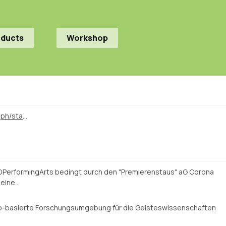
oducts
Workshop
https://twitter.com/venicedph/status/1489476773163282436
DPerformingArts bedingt durch den "Premierenstaus" aG Corona
 eine…
b-basierte Forschungsumgebung für die Geisteswissenschaften