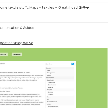
ome textile stuff... Maps + textiles = Great friday! 🧵🌍❤️
umentation & Guides
https://nodegoat.net/blog.s/57/extended-nodegoat-documentation--guides