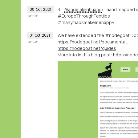
RT
@angelalinghuang
: ...aand mapped s
08
Oct
2021
#EuropeThroughTextiles
twitter
#manymapsmakemehappy…
We have extended the #nodegoat Doc
01
Oct
2021
https://nodegoat.net/documentation
twitter
https://nodegoat.net/guides
More info in this blog post: